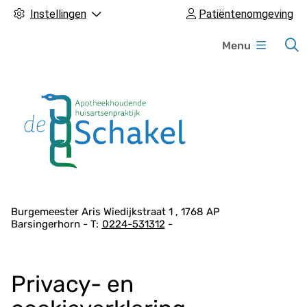
Instellingen
Patiëntenomgeving
H
Menu
o
o
f
d
m
e
n
u
A
Burgemeester Aris Wiedijkstraat
1
1768 AP
Barsingerhorn
0224-531312
d
r
e
Privacy- en
s
g