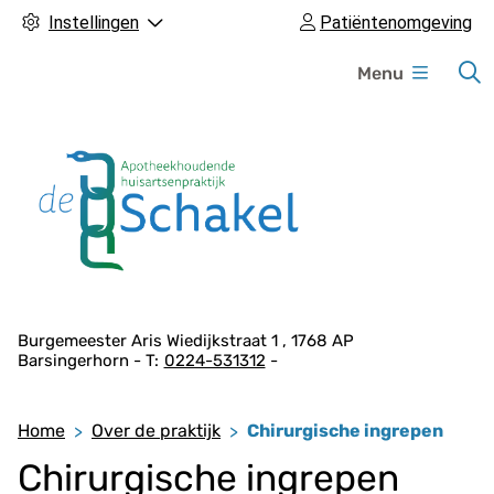
Instellingen
Patiëntenomgeving
H
Menu
o
o
f
d
m
e
n
u
A
Burgemeester Aris Wiedijkstraat
1
1768 AP
Barsingerhorn
0224-531312
d
r
e
Home
Over de praktijk
Chirurgische ingrepen
s
Chirurgische ingrepen
g