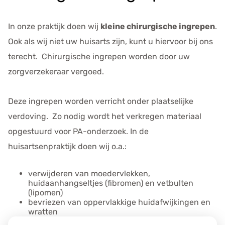
e
g
In onze praktijk doen wij
kleine chirurgische ingrepen
.
e
Ook als wij niet uw huisarts zijn, kunt u hiervoor bij ons
v
e
terecht. Chirurgische ingrepen worden door uw
n
zorgverzekeraar vergoed.
s
Deze ingrepen worden verricht onder plaatselijke
verdoving. Zo nodig wordt het verkregen materiaal
opgestuurd voor PA-onderzoek. In de
huisartsenpraktijk doen wij o.a.:
verwijderen van moedervlekken,
huidaanhangseltjes (fibromen) en vetbulten
(lipomen)
bevriezen van oppervlakkige huidafwijkingen en
wratten
verstopte talgklieren (atheroomcystes)