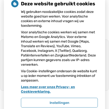
verwijderen
Deze website gebruikt cookies
ingegroeide teennagels behandelen
Wij gebruiken noodzakelijke cookies zodat deze
website goed kan werken. Voor analytische
cookies en externe inhoud vragen wij uw
toestemming.
Voor analytische cookies werken wij samen met
Matomo en Google Analytics. Voor externe
inhoud werken wij samen met Google (Maps,
Translate en Reviews), YouTube, Vimeo,
Facebook, Instagram, X (Twitter), Qualizorg,
Patiëntenvertellen en ZorgkaartNederland. Deze
partijen kunnen gegevens zoals uw IP-adres
U heeft geen toestemming gegeven
verwerken.
voor
externe inhoud
die nodig is om dit
te zien.
Via Cookie-instellingen onderaan de website kunt
u op ieder moment uw toestemming intrekken of
Cookie-instellingen wijzigen
aanpassen.
Lees meer over onze Privacy- en
Ga
Cookieverklaring.
naar
het
begin
Instellingen
van
Uw Zorg Online
|
Beheer