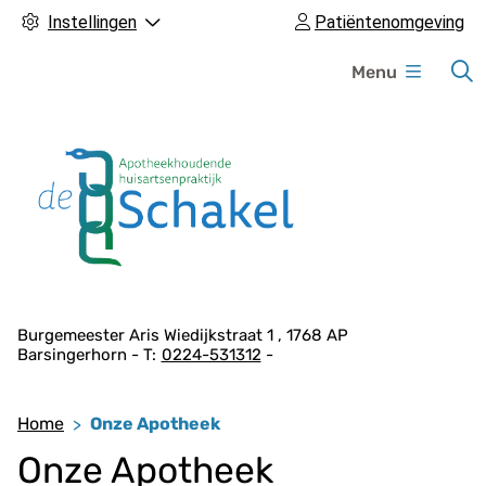
Instellingen
Patiëntenomgeving
H
Menu
o
o
f
d
m
e
n
u
A
Burgemeester Aris Wiedijkstraat
1
1768 AP
Barsingerhorn
0224-531312
d
r
e
Home
Onze Apotheek
s
Onze Apotheek
g