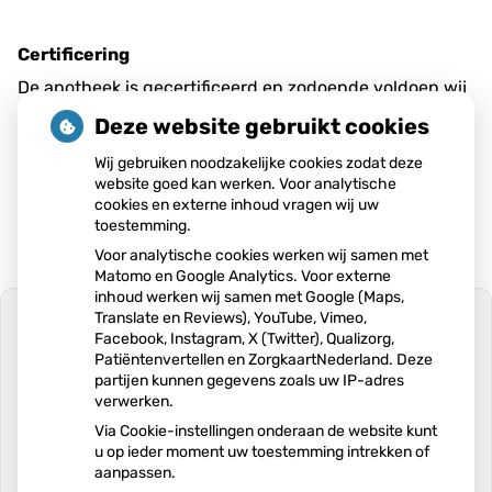
Certificering
De apotheek is gecertificeerd en zodoende voldoen wij
aan de “Kwaliteitsnorm voor farmaceutische
Deze website gebruikt cookies
zorgverlening door apotheekhoudende huisartsen,
Wij gebruiken noodzakelijke cookies zodat deze
website goed kan werken. Voor analytische
2014”(LHV) en ISO 9001:2008.
cookies en externe inhoud vragen wij uw
toestemming.
Voor analytische cookies werken wij samen met
Matomo en Google Analytics. Voor externe
inhoud werken wij samen met Google (Maps,
Translate en Reviews), YouTube, Vimeo,
Facebook, Instagram, X (Twitter), Qualizorg,
Patiëntenvertellen en ZorgkaartNederland. Deze
partijen kunnen gegevens zoals uw IP-adres
U heeft geen toestemming gegeven
verwerken.
voor
externe inhoud
die nodig is om dit
te zien.
Via Cookie-instellingen onderaan de website kunt
u op ieder moment uw toestemming intrekken of
Cookie-instellingen wijzigen
aanpassen.