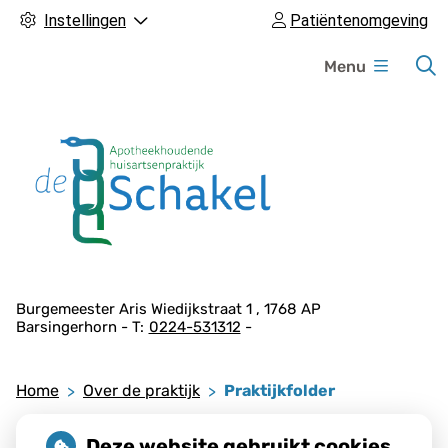
Instellingen
Patiëntenomgeving
H
Menu
o
o
f
d
m
e
n
u
A
Burgemeester Aris Wiedijkstraat
1
1768 AP
Barsingerhorn
0224-531312
d
r
e
Home
Over de praktijk
Praktijkfolder
s
Praktijkfolder
g
Deze website gebruikt cookies