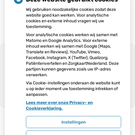
e
Wij gebruiken noodzakelijke cookies zodat deze
g
website goed kan werken. Voor analytische
Praktijkfolder
e
cookies en externe inhoud vragen wij uw
v
toestemming.
e
Voor analytische cookies werken wij samen met
n
Matomo en Google Analytics. Voor externe
inhoud werken wij samen met Google (Maps,
s
Translate en Reviews), YouTube, Vimeo,
Facebook, Instagram, X (Twitter), Qualizorg,
Patiëntenvertellen en ZorgkaartNederland. Deze
partijen kunnen gegevens zoals uw IP-adres
U heeft geen toestemming gegeven
verwerken.
voor
externe inhoud
die nodig is om dit
te zien.
Via Cookie-instellingen onderaan de website kunt
u op ieder moment uw toestemming intrekken of
Cookie-instellingen wijzigen
aanpassen.
Lees meer over onze Privacy- en
Ga
Cookieverklaring.
naar
het
begin
Instellingen
van
Uw Zorg Online
|
Beheer
de