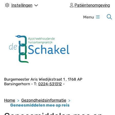
Instellingen
Patiëntenomgeving
H
Menu
o
o
f
d
m
e
n
u
A
Burgemeester Aris Wiedijkstraat
1
1768 AP
Barsingerhorn
0224-531312
d
r
e
Home
Gezondheidsinformatie
s
Geneesmiddelen mee op reis
g