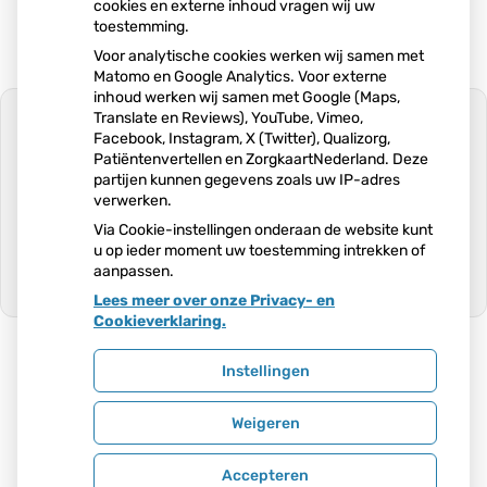
cookies en externe inhoud vragen wij uw
toestemming.
Voor analytische cookies werken wij samen met
Matomo en Google Analytics. Voor externe
inhoud werken wij samen met Google (Maps,
Translate en Reviews), YouTube, Vimeo,
Facebook, Instagram, X (Twitter), Qualizorg,
Patiëntenvertellen en ZorgkaartNederland. Deze
partijen kunnen gegevens zoals uw IP-adres
U heeft geen toestemming gegeven
verwerken.
voor
externe inhoud
die nodig is om dit
te zien.
Via Cookie-instellingen onderaan de website kunt
u op ieder moment uw toestemming intrekken of
Cookie-instellingen wijzigen
aanpassen.
Lees meer over onze Privacy- en
Ga
Cookieverklaring.
naar
het
begin
Instellingen
van
Uw Zorg Online
|
Beheer
de
Weigeren
pagin
Privacy verklaring
|
Cookie-instellingen
|
Voorwaarden
Accepteren