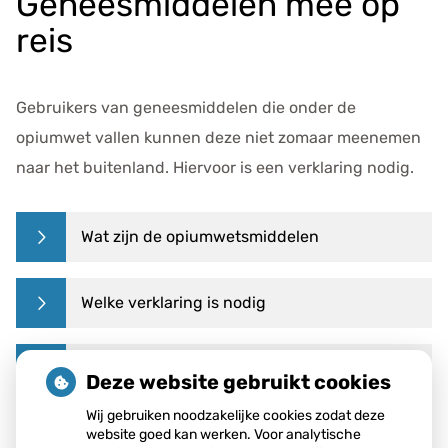
Geneesmiddelen mee op
e
reis
g
e
v
Gebruikers van geneesmiddelen die onder de
e
n
opiumwet vallen kunnen deze niet zomaar meenemen
s
naar het buitenland. Hiervoor is een verklaring nodig.
Wat zijn de opiumwetsmiddelen
Welke verklaring is nodig
Waarom is een verklaring nodig
Deze website gebruikt cookies
Wij gebruiken noodzakelijke cookies zodat deze
website goed kan werken. Voor analytische
Bron:
HetCAK.nl