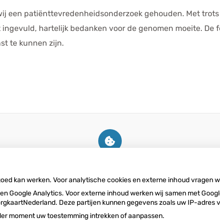
ij een patiënttevredenheidsonderzoek gehouden. Met trots
ft ingevuld, hartelijk bedanken voor de genomen moeite. De 
t te kunnen zijn.
U heeft geen toestemming gegeven
voor
externe inhoud
die nodig is om dit
te zien.
 goed kan werken. Voor analytische cookies en externe inhoud vragen 
Cookie-instellingen wijzigen
n Google Analytics. Voor externe inhoud werken wij samen met Google
n ZorgkaartNederland. Deze partijen kunnen gegevens zoals uw IP-adres
ieder moment uw toestemming intrekken of aanpassen.