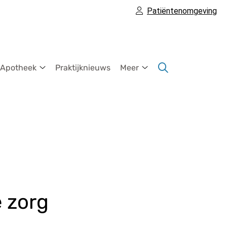
Patiëntenomgeving
 Apotheek
Praktijknieuws
Meer
Onze
Meer
Apotheek
submenu
submenu
u
 zorg