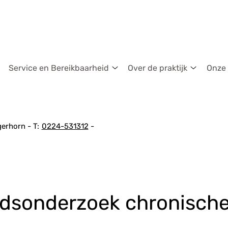
dmenu
Service en Bereikbaarheid
Over de praktijk
Onze
Service
Over
en
de
Bereikbaarheid
praktijk
submenu
submen
gerhorn
0224-531312
idsonderzoek chronische