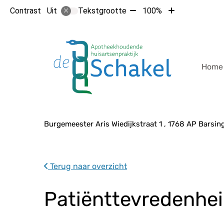
Tekst
Tekst
Contrast
Tekstgrootte
100%
Uit
verkleinen
vergroten
met
met
Hoof
10%
10%
Home
Adresgegevens
Burgemeester Aris Wiedijkstraat
1
1768 AP
Barsin
Terug naar overzicht
Patiënttevredenhe