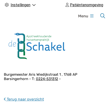
Instellingen
Patiëntenomgeving
H
Menu
o
o
f
d
m
e
n
u
A
Burgemeester Aris Wiedijkstraat
1
1768 AP
Barsingerhorn
0224-531312
d
r
e
s
Terug naar overzicht
g