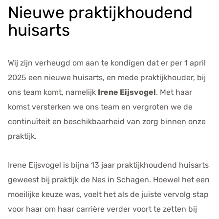
e
Nieuwe praktijkhoudend
g
huisarts
e
v
e
Wij zijn verheugd om aan te kondigen dat er per 1 april
n
2025 een nieuwe huisarts, en mede praktijkhouder, bij
s
ons team komt, namelijk
Irene Eijsvogel
. Met haar
komst versterken we ons team en vergroten we de
continuïteit en beschikbaarheid van zorg binnen onze
praktijk.
Irene Eijsvogel is bijna 13 jaar praktijkhoudend huisarts
geweest bij praktijk de Nes in Schagen. Hoewel het een
moeilijke keuze was, voelt het als de juiste vervolg stap
voor haar om haar carrière verder voort te zetten bij