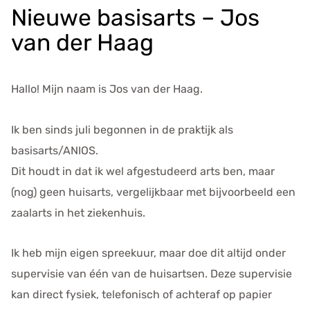
e
Nieuwe basisarts – Jos
g
van der Haag
e
v
e
Hallo! Mijn naam is Jos van der Haag.
n
s
Ik ben sinds juli begonnen in de praktijk als
basisarts/ANIOS.
Dit houdt in dat ik wel afgestudeerd arts ben, maar
(nog) geen huisarts, vergelijkbaar met bijvoorbeeld een
zaalarts in het ziekenhuis.
Ik heb mijn eigen spreekuur, maar doe dit altijd onder
supervisie van één van de huisartsen. Deze supervisie
kan direct fysiek, telefonisch of achteraf op papier