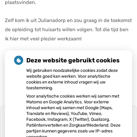
plaatsvinden.
Zelf kom ik uit Julianadorp en zou graag in de toekomst
de opleiding tot huisarts willen volgen. Tot die tijd ben
ik hier met veel plezier werkzaam!
Tot op het spreekuur!
Deze website gebruikt cookies
Wij gebruiken noodzakelijke cookies zodat deze
Publicatiedatum:
28-08-2025
website goed kan werken. Voor analytische
cookies en externe inhoud vragen wij uw
toestemming.
Voor analytische cookies werken wij samen met
Matomo en Google Analytics. Voor externe
inhoud werken wij samen met Google (Maps,
Translate en Reviews), YouTube, Vimeo,
Facebook, Instagram, X (Twitter), Qualizorg,
Patiëntenvertellen en ZorgkaartNederland. Deze
partijen kunnen gegevens zoals uw IP-adres
U heeft geen toestemming gegeven
verwerken.