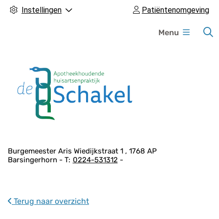
Instellingen
Patiëntenomgeving
H
Menu
o
o
f
d
m
e
n
u
A
Burgemeester Aris Wiedijkstraat
1
1768 AP
Barsingerhorn
0224-531312
d
r
e
s
Terug naar overzicht
g