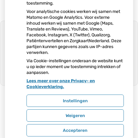
e
toestemming.
g
Voor analytische cookies werken wij samen met
Matomo en Google Analytics. Voor externe
e
inhoud werken wij samen met Google (Maps,
v
Translate en Reviews), YouTube, Vimeo,
e
Facebook, Instagram, X (Twitter), Qualizorg,
Patiëntenvertellen en ZorgkaartNederland. Deze
n
partijen kunnen gegevens zoals uw IP-adres
U heeft geen toestemming gegeven
s
verwerken.
voor
externe inhoud
die nodig is om dit
te zien.
Via Cookie-instellingen onderaan de website kunt
u op ieder moment uw toestemming intrekken of
Cookie-instellingen wijzigen
aanpassen.
Lees meer over onze Privacy- en
Ga
Cookieverklaring.
naar
het
begin
Instellingen
van
Uw Zorg Online
|
Beheer
de
Weigeren
pagin
Privacy verklaring
|
Cookie-instellingen
|
Voorwaarden
Accepteren