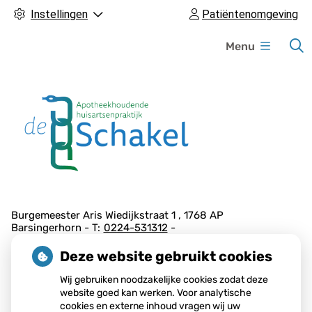
Instellingen
Patiëntenomgeving
H
Menu
o
o
f
d
m
e
n
u
A
Burgemeester Aris Wiedijkstraat
1
1768 AP
Barsingerhorn
0224-531312
d
r
Deze website gebruikt cookies
e
Wij gebruiken noodzakelijke cookies zodat deze
Corona vaccinaties
s
website goed kan werken. Voor analytische
g
cookies en externe inhoud vragen wij uw