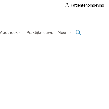
Patiëntenomgeving
 Apotheek
Praktijknieuws
Meer
Onze
Meer
Apotheek
submenu
submenu
u