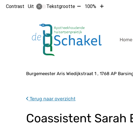
Tekst
Tekst
Contrast
Tekstgrootte
100%
Uit
verkleinen
vergroten
met
met
Hoof
10%
10%
Home
Adresgegevens
Burgemeester Aris Wiedijkstraat
1
1768 AP
Barsin
Terug naar overzicht
Coassistent Sarah 