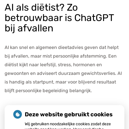
e
AI als diëtist? Zo
g
betrouwbaar is ChatGPT
e
v
bij afvallen
e
n
s
AI kan snel en algemeen dieetadvies geven dat helpt
bij afvallen, maar mist persoonlijke afstemming. Een
diëtist kijkt naar leefstijl, stress, hormonen en
gewoonten en adviseert duurzaam gewichtsverlies. AI
is handig als startpunt, maar voor blijvend resultaat
blijft persoonlijke begeleiding belangrijk.
Deze website gebruikt cookies
Lees het hele artikel op:
Gezondheidsnet
Wij gebruiken noodzakelijke cookies zodat deze
Publicatiedatum:
12-01-2026