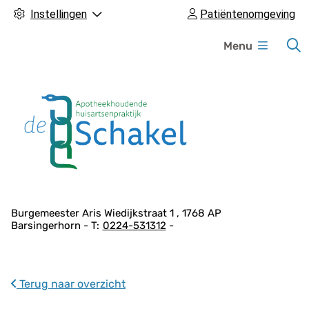
Instellingen
Patiëntenomgeving
H
Menu
o
o
f
d
m
e
n
u
A
Burgemeester Aris Wiedijkstraat
1
1768 AP
Barsingerhorn
0224-531312
d
r
e
s
Terug naar overzicht
g