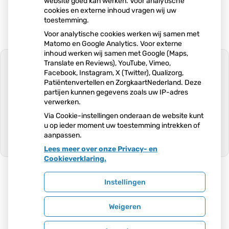
website goed kan werken. Voor analytische
cookies en externe inhoud vragen wij uw
toestemming.
Voor analytische cookies werken wij samen met
Matomo en Google Analytics. Voor externe
inhoud werken wij samen met Google (Maps,
Translate en Reviews), YouTube, Vimeo,
Facebook, Instagram, X (Twitter), Qualizorg,
Patiëntenvertellen en ZorgkaartNederland. Deze
partijen kunnen gegevens zoals uw IP-adres
U heeft geen toestemming gegeven
verwerken.
voor
externe inhoud
die nodig is om dit
te zien.
Via Cookie-instellingen onderaan de website kunt
u op ieder moment uw toestemming intrekken of
Cookie-instellingen wijzigen
aanpassen.
Lees meer over onze Privacy- en
Ga
Cookieverklaring.
naar
het
begin
Instellingen
van
Uw Zorg Online
|
Beheer
de
Weigeren
pagin